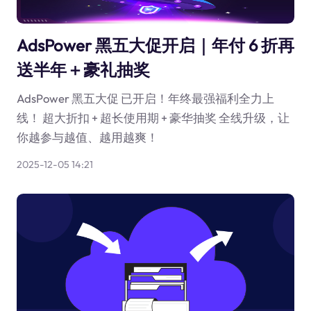
AdsPower 黑五大促开启｜年付 6 折再
送半年＋豪礼抽奖
AdsPower 黑五大促 已开启！年终最强福利全力上
线！ 超大折扣 + 超长使用期 + 豪华抽奖 全线升级，让
你越参与越值、越用越爽！
2025-12-05 14:21