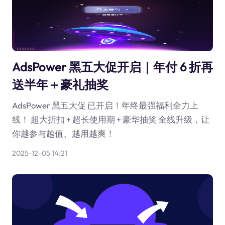
AdsPower 黑五大促开启｜年付 6 折再
送半年＋豪礼抽奖
AdsPower 黑五大促 已开启！年终最强福利全力上
线！ 超大折扣 + 超长使用期 + 豪华抽奖 全线升级，让
你越参与越值、越用越爽！
2025-12-05 14:21