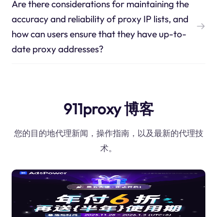
Are there considerations for maintaining the
accuracy and reliability of proxy IP lists, and
how can users ensure that they have up-to-
date proxy addresses?
911proxy 博客
您的目的地代理新闻，操作指南，以及最新的代理技
术。