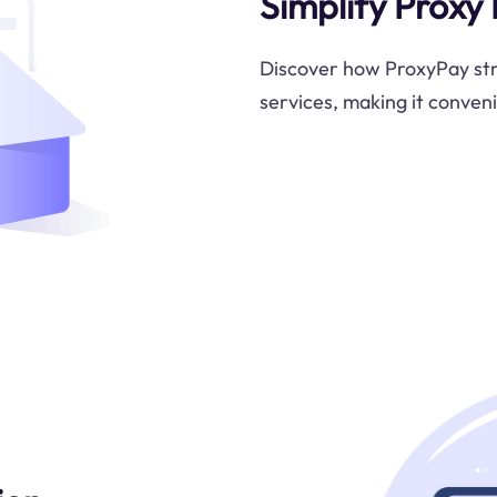
Simplify Proxy
Discover how ProxyPay str
services, making it conveni