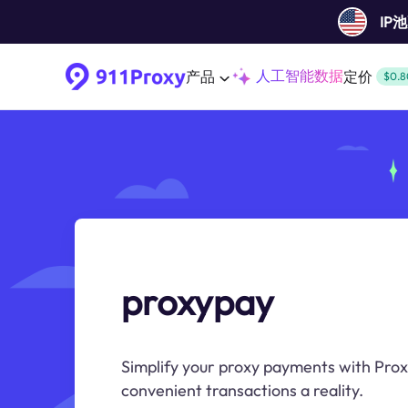
IP
人工智能数据
产品
定价
$0.8
proxypay
Simplify your proxy payments with Pro
convenient transactions a reality.