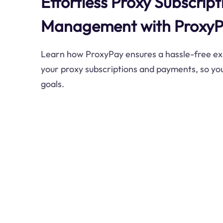
Effortless Proxy Subscript
Management with Proxy
Learn how ProxyPay ensures a hassle-free e
your proxy subscriptions and payments, so you
goals.