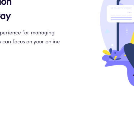
ion
Pay
xperience for managing
 can focus on your online