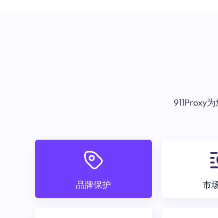
911Pr
品牌保护
市