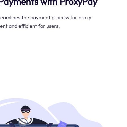
 Payments with ProxyPay
eamlines the payment process for proxy
ent and efficient for users.