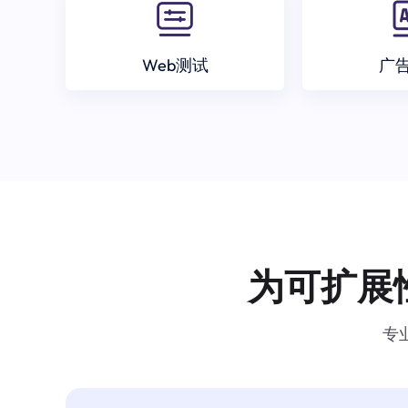
Web测试
广
为可扩展
专