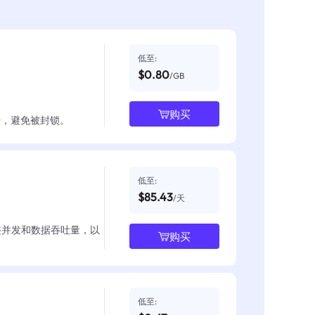
低至:
$0.80
/GB
购买
数据，避免被封锁。
低至:
$85.43
/天
整并发和数据吞吐量，以
购买
低至: