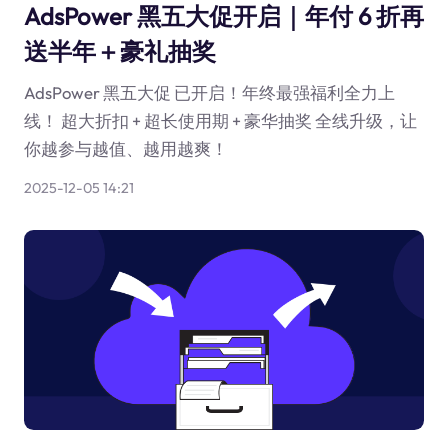
AdsPower 黑五大促开启｜年付 6 折再
送半年＋豪礼抽奖
AdsPower 黑五大促 已开启！年终最强福利全力上
线！ 超大折扣 + 超长使用期 + 豪华抽奖 全线升级，让
你越参与越值、越用越爽！
2025-12-05 14:21