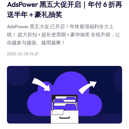
AdsPower 黑五大促开启｜年付 6 折再
送半年＋豪礼抽奖
AdsPower 黑五大促 已开启！年终最强福利全力上
线！ 超大折扣 + 超长使用期 + 豪华抽奖 全线升级，让
你越参与越值、越用越爽！
2025-12-05 14:21