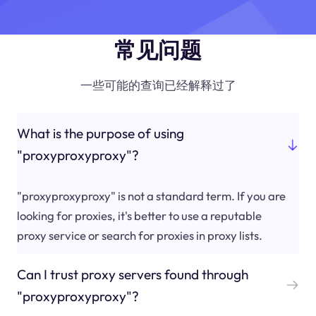
常见问题
一些可能的查询已经解释过了
What is the purpose of using
"proxyproxyproxy"?
"proxyproxyproxy" is not a standard term. If you are
looking for proxies, it's better to use a reputable
proxy service or search for proxies in proxy lists.
Can I trust proxy servers found through
"proxyproxyproxy"?