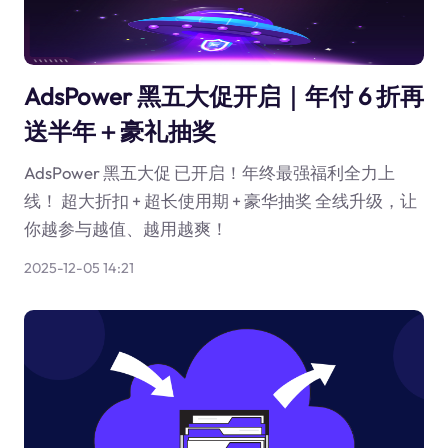
AdsPower 黑五大促开启｜年付 6 折再
送半年＋豪礼抽奖
AdsPower 黑五大促 已开启！年终最强福利全力上
线！ 超大折扣 + 超长使用期 + 豪华抽奖 全线升级，让
你越参与越值、越用越爽！
2025-12-05 14:21