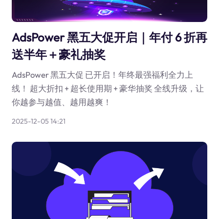
AdsPower 黑五大促开启｜年付 6 折再
送半年＋豪礼抽奖
AdsPower 黑五大促 已开启！年终最强福利全力上
线！ 超大折扣 + 超长使用期 + 豪华抽奖 全线升级，让
你越参与越值、越用越爽！
2025-12-05 14:21