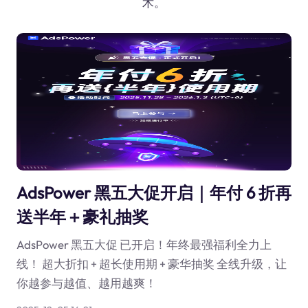
术。
AdsPower 黑五大促开启｜年付 6 折再
送半年＋豪礼抽奖
AdsPower 黑五大促 已开启！年终最强福利全力上
线！ 超大折扣 + 超长使用期 + 豪华抽奖 全线升级，让
你越参与越值、越用越爽！