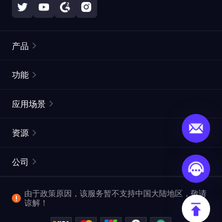
产品
住宅代理
热门
功能
无限住宅代理
免费代理列表
应用场景
静态住宅代理
代理检测工具
静态数据中心代理
品牌保护
ISP代理
资源
长效 ISP 代理
市场网页测试
CroxyProxy
文档
市场研究
网页抓取 API
免费试用
公司
ProxySite
用户指南
广告验证
SERP API
推广返利
常见问题解答
由于政策原因，该服务暂不支持中国大陆地区，敬请
爬行和索引
视频下载 API
企业服务
谅解！
位置
查看全部使用场景
反洗钱合规计划