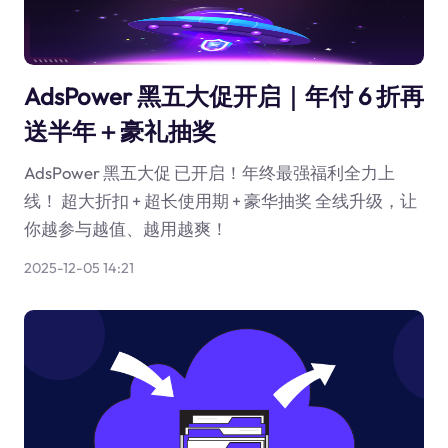
AdsPower 黑五大促开启｜年付 6 折再
送半年＋豪礼抽奖
AdsPower 黑五大促 已开启！年终最强福利全力上
线！ 超大折扣 + 超长使用期 + 豪华抽奖 全线升级，让
你越参与越值、越用越爽！
2025-12-05 14:21