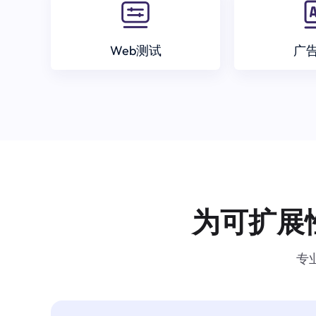
Web测试
广
为可扩展
专