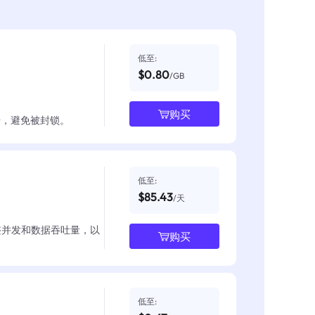
低至:
$0.80
/GB
购买
数据，避免被封锁。
低至:
$85.43
/天
整并发和数据吞吐量，以
购买
低至: