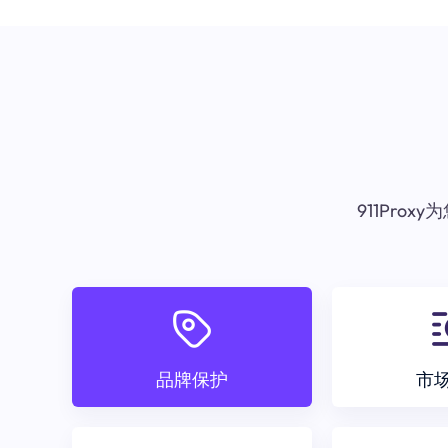
911Pr
品牌保护
市