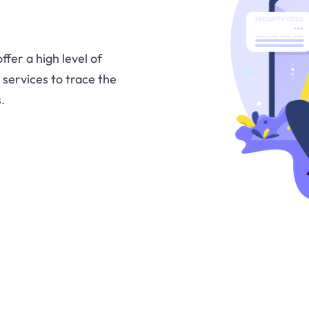
fer a high level of
 services to trace the
.