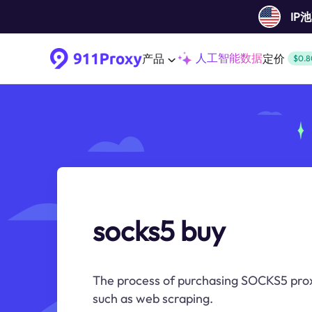
IP
人工智能数据
产品
定价
$0.8
socks5 buy
The process of purchasing SOCKS5 proxie
such as web scraping.