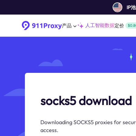
IP
人工智能数据
产品
定价
$0.8
socks5 download
Downloading SOCKS5 proxies for secur
access.