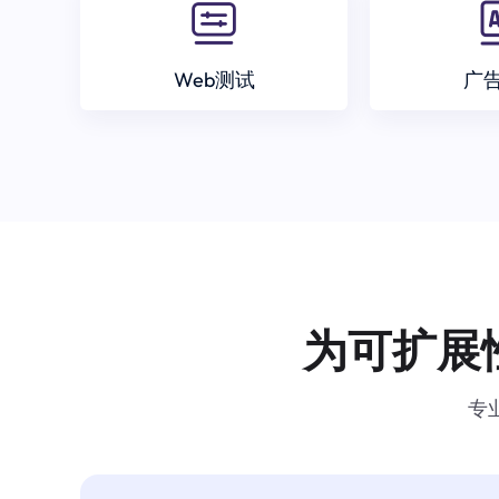
Web测试
广
为可扩展
专