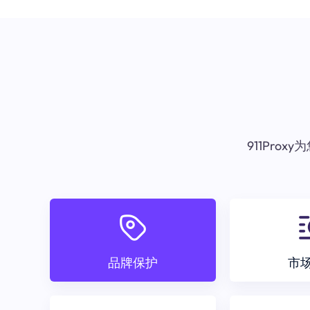
911Pr
品牌保护
市