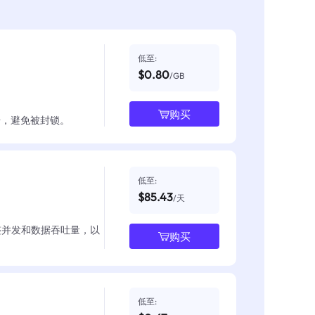
低至:
$0.80
/GB
购买
数据，避免被封锁。
低至:
$85.43
/天
整并发和数据吞吐量，以
购买
低至: