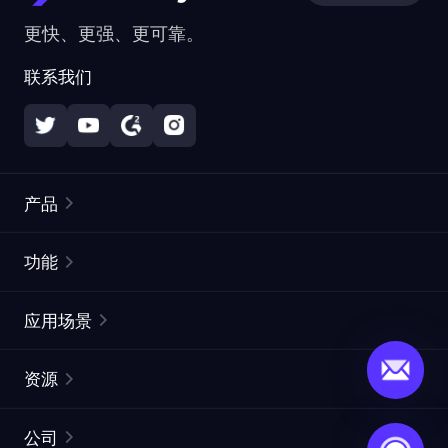
更快、更强、更可靠。
联系我们
产品
住宅代理
热门
功能
无限住宅代理
免费代理列表
应用场景
静态住宅代理
代理检测工具
静态数据中心代理
品牌保护
ISP代理
资源
长效 ISP 代理
市场网页测试
CroxyProxy
文档
市场研究
网页抓取 API
免费试用
公司