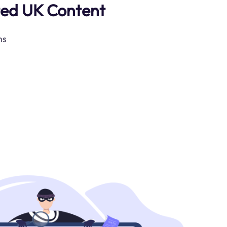
ted UK Content
ns