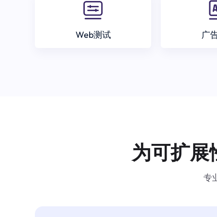
Web测试
广
为可扩展
专