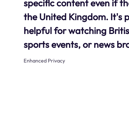
specific content even if t
the United Kingdom. It's p
helpful for watching Brit
sports events, or news br
Enhanced Privacy