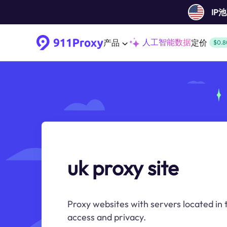
IP
人工智能数据
产品
定价
$0.8
uk proxy site
Proxy websites with servers located in 
access and privacy.