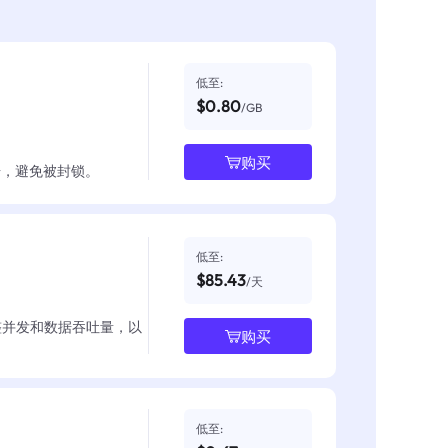
低至:
$0.80
/GB
购买
数据，避免被封锁。
低至:
$85.43
/天
整并发和数据吞吐量，以
购买
低至: