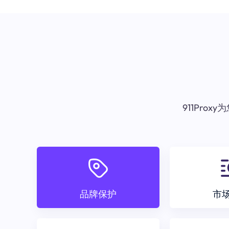
911Pr
品牌保护
市