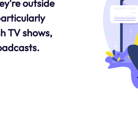
hey're outside
articularly
ish TV shows,
oadcasts.