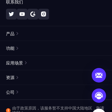
联系我们
产品
住宅代理
热门
功能
无限住宅代理
免费代理列表
应用场景
静态住宅代理
代理检测工具
静态数据中心代理
品牌保护
ISP代理
资源
长效 ISP 代理
市场网页测试
CroxyProxy
文档
市场研究
网页抓取 API
免费试用
公司
ProxySite
用户指南
广告验证
SERP API
推广返利
常见问题解答
由于政策原因，该服务暂不支持中国大陆地区，敬请
爬行和索引
视频下载 API
企业服务