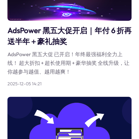
AdsPower 黑五大促开启｜年付 6 折再
送半年＋豪礼抽奖
AdsPower 黑五大促 已开启！年终最强福利全力上
线！ 超大折扣 + 超长使用期 + 豪华抽奖 全线升级，让
你越参与越值、越用越爽！
2025-12-05 14:21