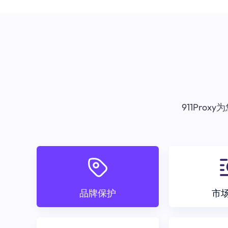
911Pr
品牌保护
市