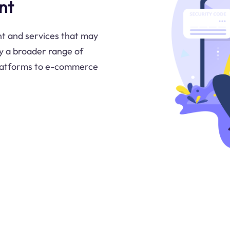
nt
nt and services that may
oy a broader range of
platforms to e-commerce