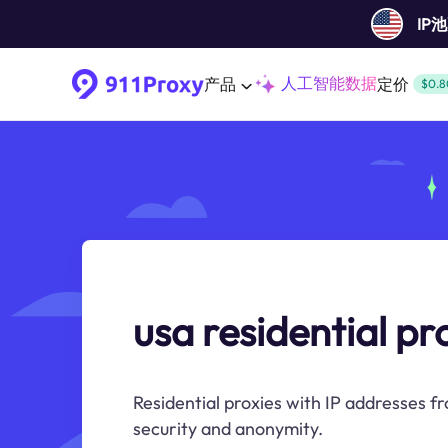
IP
人工智能数据
产品
定价
$0.8
usa residential pr
Residential proxies with IP addresses f
security and anonymity.