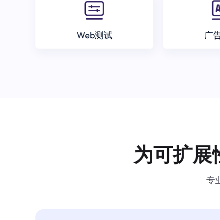
Web测试
广
为可扩展
专