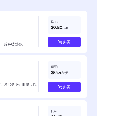
低至:
$0.80
/GB
购买
数据，避免被封锁。
低至:
$85.43
/天
整并发和数据吞吐量，以
购买
低至: