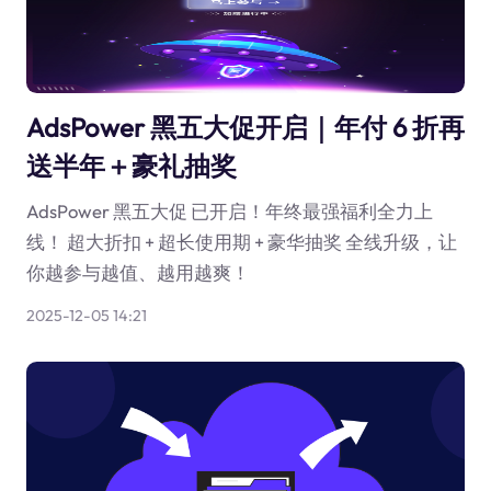
AdsPower 黑五大促开启｜年付 6 折再
送半年＋豪礼抽奖
AdsPower 黑五大促 已开启！年终最强福利全力上
线！ 超大折扣 + 超长使用期 + 豪华抽奖 全线升级，让
你越参与越值、越用越爽！
2025-12-05 14:21