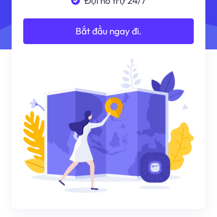
Đội hỗ trợ 24/7
Bắt đầu ngay đi.