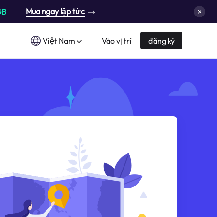
Mua ngay lập tức
GB
Việt Nam
Vào vị trí
đăng ký