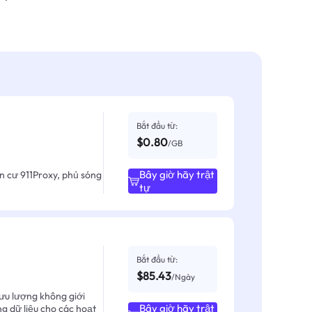
Bắt đầu từ:
$0.80
/GB
Bây giờ hãy trật
ân cư 911Proxy, phủ sóng
tự
Bắt đầu từ:
$85.43
/Ngày
ưu lượng không giới
Bây giờ hãy trật
ng dữ liệu cho các hoạt