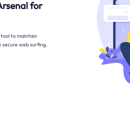
Arsenal for
 tool to maintain
e secure web surfing.