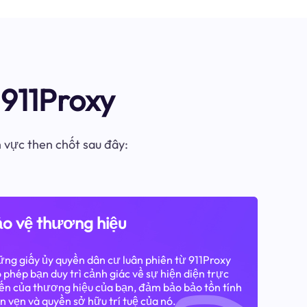
911Proxy
h vực then chốt sau đây:
o vệ thương hiệu
ng giấy ủy quyền dân cư luân phiên từ 911Proxy
 phép bạn duy trì cảnh giác về sự hiện diện trực
ến của thương hiệu của bạn, đảm bảo bảo tồn tính
n vẹn và quyền sở hữu trí tuệ của nó.