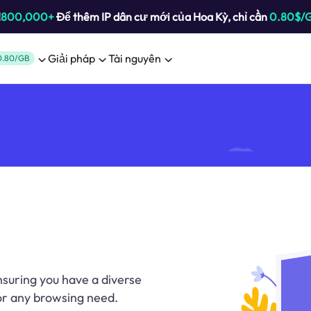
!
800,000+
Để thêm IP dân cư mới của Hoa Kỳ, chỉ cần
0.80$/
Giải pháp
Tài nguyên
0.80/GB
nsuring you have a diverse
for any browsing need.