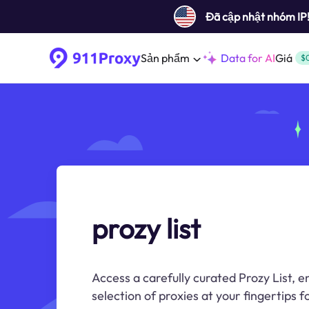
Đã cập nhật nhóm IP
Sản phẩm
Data for AI
Giá
$
prozy list
Access a carefully curated Prozy List, e
selection of proxies at your fingertips 