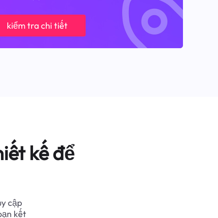
kiểm tra chi tiết
iết kế để
uy cập
oạn kết