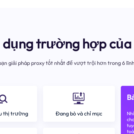
ử dụng trường hợp của 
ạn giải pháp proxy tốt nhất để vượt trội hơn trong 6 lĩn
Bả
 thị trường
Đang bò và chỉ mục
Nhữ
cho
tuy
toà