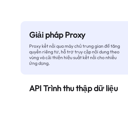
Giải pháp Proxy
Proxy kết nối qua máy chủ trung gian để tăng
quyền riêng tư, hỗ trợ truy cập nội dung theo
vùng và cải thiện hiệu suất kết nối cho nhiều
ứng dụng.
API Trình thu thập dữ liệu
Tự động hóa quá trình trích xuất dữ liệu web
quy mô lớn và cung cấp dữ liệu sạch, có cấu
trúc một cách đáng tin cậy — không bị chặn.