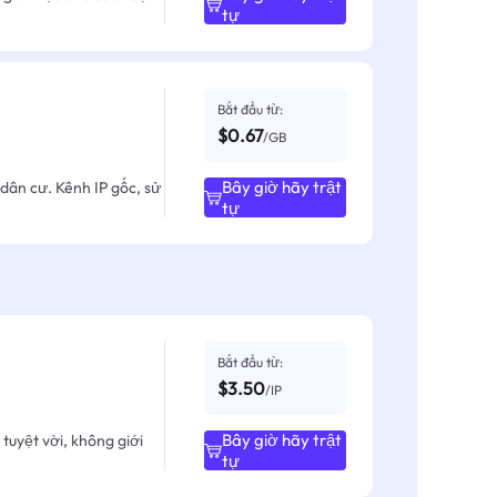
tự
Bắt đầu từ:
$0.67
/GB
Bây giờ hãy trật
dân cư. Kênh IP gốc, sử
tự
Bắt đầu từ:
$3.50
/IP
Bây giờ hãy trật
tuyệt vời, không giới
tự