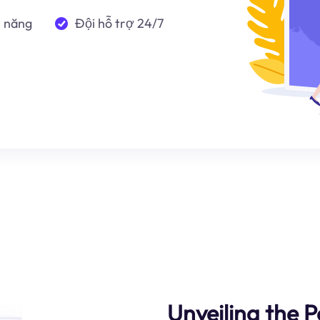
n năng
Đội hỗ trợ 24/7
Unveiling the P