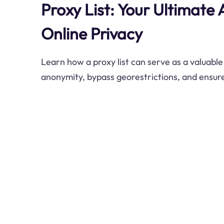
Proxy List: Your Ultimate 
Online Privacy
Learn how a proxy list can serve as a valuable
anonymity, bypass georestrictions, and ensur