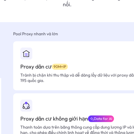
nối.
Pool Proxy nhanh và lớn
Proxy dân cư
90M+IP
Tránh bị chặn khi thu thập và dễ dàng lấy dữ liệu với proxy d
195 quốc gia.
Proxy dân cư không giới hạn
Data for AI
Thanh toán dựa trên băng thông cung cấp dung lượng IP và l
hạn, cho phép điều chỉnh linh hoạt về đồng thời và thông lượ