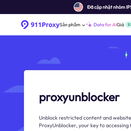
Đã cập nhật nhóm IP
Sản phẩm
Data for AI
Giá
$
proxyunblocker
Unblock restricted content and websites
ProxyUnblocker, your key to accessing