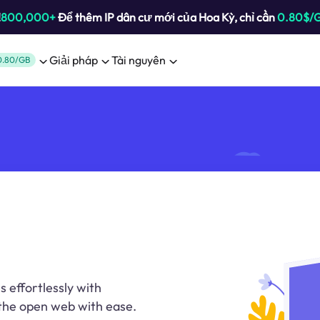
!
800,000+
Để thêm IP dân cư mới của Hoa Kỳ, chỉ cần
0.80$/
Giải pháp
Tài nguyên
0.80/GB
 effortlessly with
 the open web with ease.