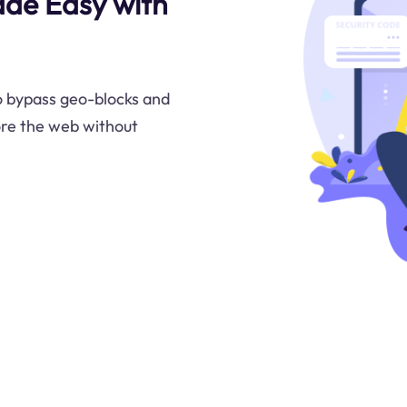
ade Easy with
 bypass geo-blocks and
ore the web without