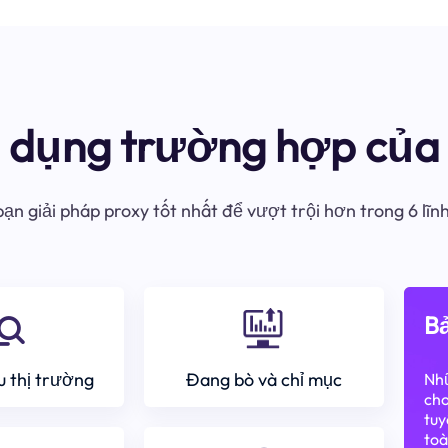
ử dụng trường hợp của 
ạn giải pháp proxy tốt nhất để vượt trội hơn trong 6 lĩn
Bả
 thị trường
Đang bò và chỉ mục
Nhữ
cho
tuy
toà