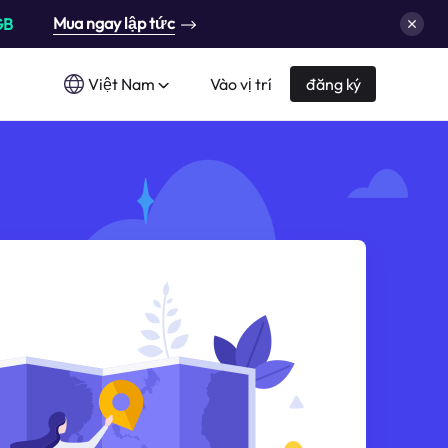
Mua ngay lập tức
GB
Việt Nam
Vào vị trí
đăng ký