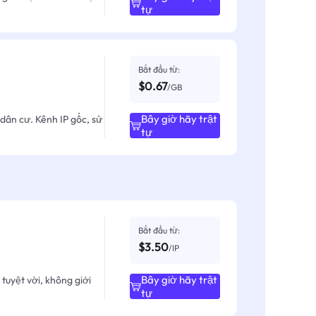
tự
Bắt đầu từ:
$0.67
/GB
Bây giờ hãy trật
dân cư. Kênh IP gốc, sử
tự
Bắt đầu từ:
$3.50
/IP
Bây giờ hãy trật
tuyệt vời, không giới
tự