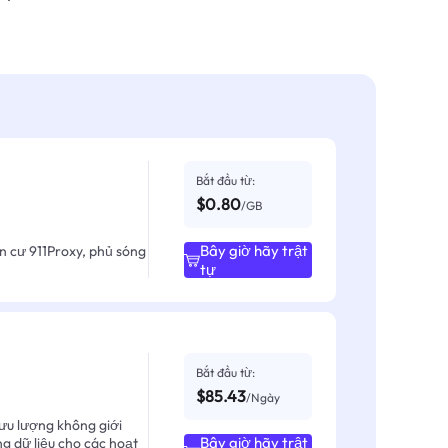
Bắt đầu từ:
$0.80
/GB
Bây giờ hãy trật
ân cư 911Proxy, phủ sóng
tự
Bắt đầu từ:
$85.43
/Ngày
ưu lượng không giới
Bây giờ hãy trật
ng dữ liệu cho các hoạt