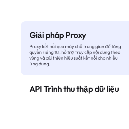
Giải pháp Proxy
Proxy kết nối qua máy chủ trung gian để tăng
quyền riêng tư, hỗ trợ truy cập nội dung theo
vùng và cải thiện hiệu suất kết nối cho nhiều
ứng dụng.
API Trình thu thập dữ liệu
Tự động hóa quá trình trích xuất dữ liệu web
quy mô lớn và cung cấp dữ liệu sạch, có cấu
trúc một cách đáng tin cậy — không bị chặn.