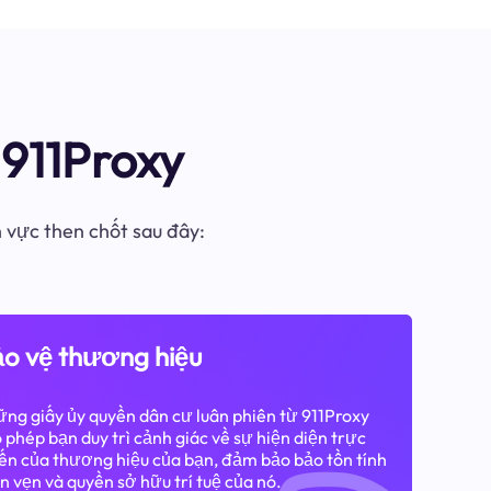
911Proxy
h vực then chốt sau đây:
o vệ thương hiệu
ng giấy ủy quyền dân cư luân phiên từ 911Proxy
 phép bạn duy trì cảnh giác về sự hiện diện trực
ến của thương hiệu của bạn, đảm bảo bảo tồn tính
n vẹn và quyền sở hữu trí tuệ của nó.