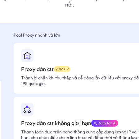
nối.
Pool Proxy nhanh và lớn
Proxy dân cư
90M+IP
Tránh bị chặn khi thu thập và dễ dàng lấy dữ liệu với proxy d
195 quốc gia.
Proxy dân cư không giới hạn
Data for AI
Thanh toán dựa trên băng thông cung cấp dung lượng IP và l
hạn, cho phép điều chỉnh linh hoạt về đồng thời và thông lượ