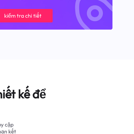
kiểm tra chi tiết
iết kế để
uy cập
oạn kết