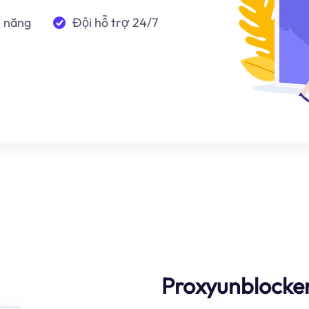
n năng
Đội hỗ trợ 24/7
Proxyunblocker