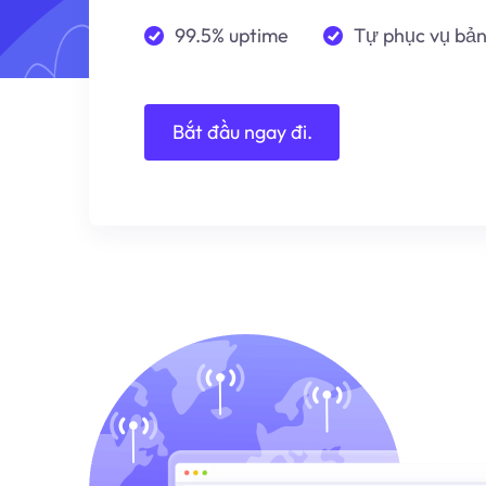
99.5% uptime
Tự phục vụ bả
Bắt đầu ngay đi.