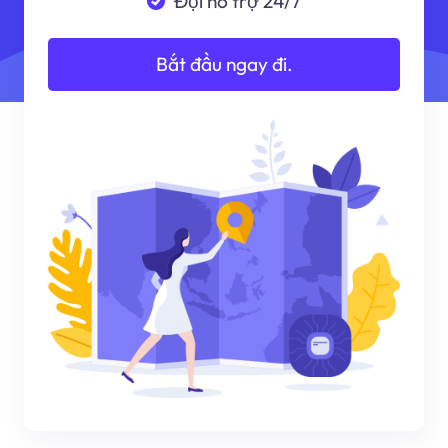
Đội hỗ trợ 24/7
Bắt đầu ngay đi.