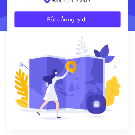
Đội hỗ trợ 24/7
Bắt đầu ngay đi.