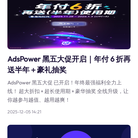
AdsPower 黑五大促开启｜年付 6 折再
送半年＋豪礼抽奖
AdsPower 黑五大促 已开启！年终最强福利全力上
线！ 超大折扣 + 超长使用期 + 豪华抽奖 全线升级，让
你越参与越值、越用越爽！
2025-12-05 14:21