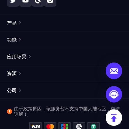
产品
住宅代理
热门
功能
无限住宅代理
免费代理列表
应用场景
静态住宅代理
代理检测工具
静态数据中心代理
品牌保护
ISP代理
资源
长效 ISP 代理
市场网页测试
CroxyProxy
文档
市场研究
网页抓取 API
免费试用
公司
ProxySite
用户指南
广告验证
SERP API
推广返利
常见问题解答
由于政策原因，该服务暂不支持中国大陆地区，敬请
爬行和索引
视频下载 API
企业服务
谅解！
位置
查看全部使用场景
反洗钱合规计划
博客