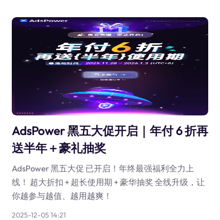
AdsPower 黑五大促开启｜年付 6 折再
送半年＋豪礼抽奖
AdsPower 黑五大促 已开启！年终最强福利全力上
线！ 超大折扣 + 超长使用期 + 豪华抽奖 全线升级，让
你越参与越值、越用越爽！
2025-12-05 14:21