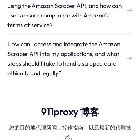
using the Amazon Scraper API, and how can
users ensure compliance with Amazon's
terms of service?
How can I access and integrate the Amazon
Scraper API into my applications, and what
steps should I take to handle scraped data
ethically and legally?
911proxy 博客
您的目的地代理新闻，操作指南，以及最新的代理技
术。