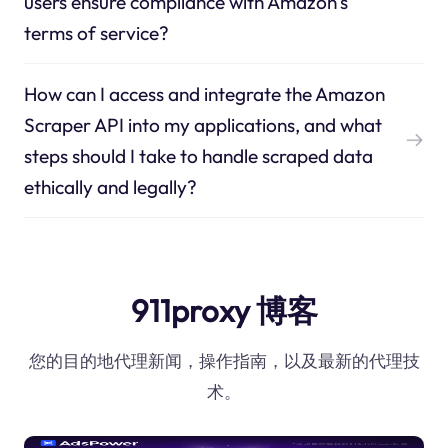
users ensure compliance with Amazon's
terms of service?
How can I access and integrate the Amazon
Scraper API into my applications, and what
steps should I take to handle scraped data
ethically and legally?
911proxy 博客
您的目的地代理新闻，操作指南，以及最新的代理技
术。