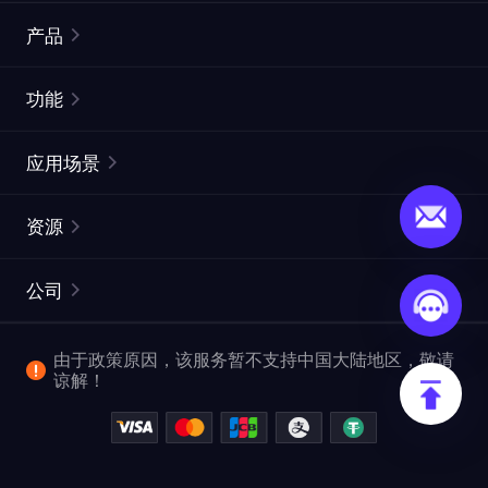
产品
住宅代理
热门
功能
无限住宅代理
免费代理列表
应用场景
静态住宅代理
代理检测工具
静态数据中心代理
品牌保护
ISP代理
资源
长效 ISP 代理
市场网页测试
CroxyProxy
文档
市场研究
网页抓取 API
免费试用
公司
ProxySite
用户指南
广告验证
SERP API
推广返利
常见问题解答
由于政策原因，该服务暂不支持中国大陆地区，敬请
爬行和索引
视频下载 API
企业服务
谅解！
位置
查看全部使用场景
反洗钱合规计划
博客
退款政策