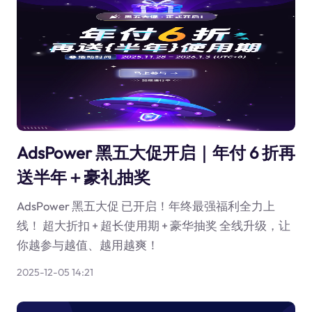
AdsPower 黑五大促开启｜年付 6 折再
送半年＋豪礼抽奖
AdsPower 黑五大促 已开启！年终最强福利全力上
线！ 超大折扣 + 超长使用期 + 豪华抽奖 全线升级，让
你越参与越值、越用越爽！
2025-12-05 14:21