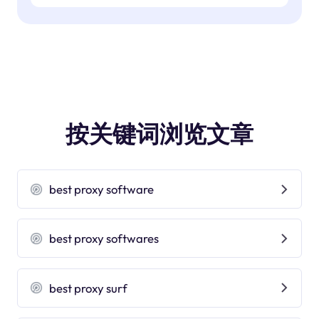
按关键词浏览文章
best proxy software
best proxy softwares
best proxy surf