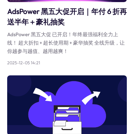
AdsPower 黑五大促开启｜年付 6 折再
送半年＋豪礼抽奖
AdsPower 黑五大促 已开启！年终最强福利全力上
线！ 超大折扣 + 超长使用期 + 豪华抽奖 全线升级，让
你越参与越值、越用越爽！
2025-12-05 14:21