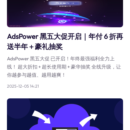
AdsPower 黑五大促开启｜年付 6 折再
送半年＋豪礼抽奖
AdsPower 黑五大促 已开启！年终最强福利全力上
线！ 超大折扣 + 超长使用期 + 豪华抽奖 全线升级，让
你越参与越值、越用越爽！
2025-12-05 14:21