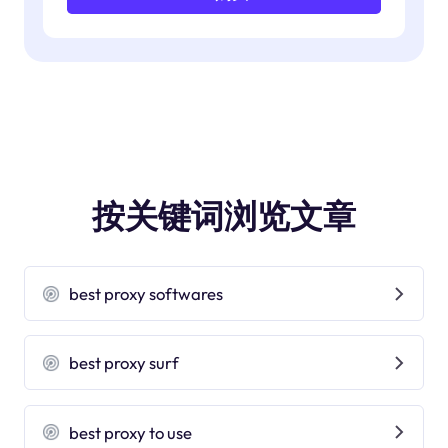
按关键词浏览文章
best proxy softwares
best proxy surf
best proxy to use