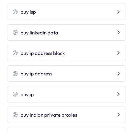
buy isp
buy linkedin data
buy ip address block
buy ip address
buy ip
buy indian private proxies