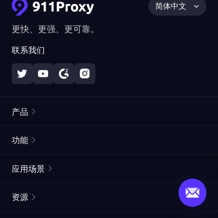
简体中文
更快、更强、更可靠。
联系我们
产品
住宅代理
热门
功能
无限住宅代理
免费代理列表
应用场景
静态住宅代理
代理检测工具
静态数据中心代理
品牌保护
ISP代理
资源
长效 ISP 代理
市场网页测试
CroxyProxy
文档