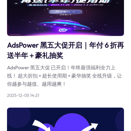
AdsPower 黑五大促开启｜年付 6 折再
送半年＋豪礼抽奖
AdsPower 黑五大促 已开启！年终最强福利全力上
线！ 超大折扣 + 超长使用期 + 豪华抽奖 全线升级，让
你越参与越值、越用越爽！
2025-12-05 14:21