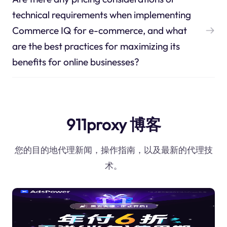
technical requirements when implementing
Commerce IQ for e-commerce, and what
are the best practices for maximizing its
benefits for online businesses?
911proxy 博客
您的目的地代理新闻，操作指南，以及最新的代理技
术。