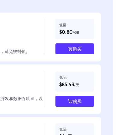
低至:
$0.80
/GB
购买
数据，避免被封锁。
低至:
$85.43
/天
整并发和数据吞吐量，以
购买
低至: