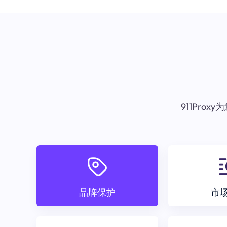
911Pr
品牌保护
市