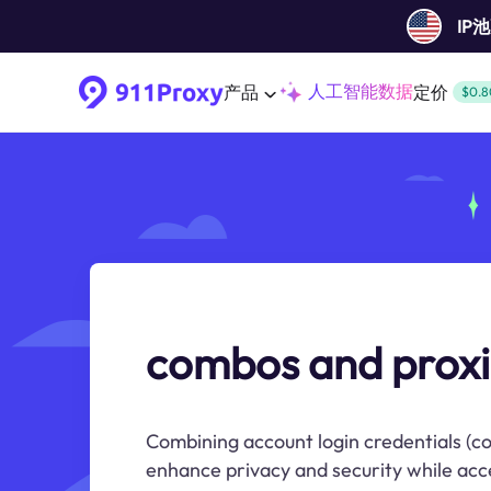
IP
人工智能数据
产品
定价
$0.8
combos and proxi
Combining account login credentials (c
enhance privacy and security while acce