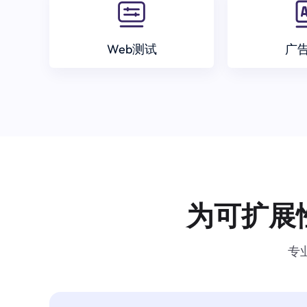
Web测试
广
为可扩展
专