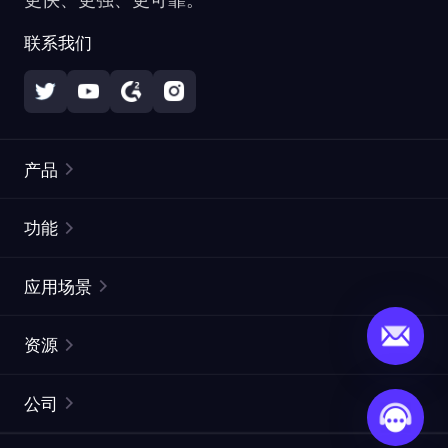
联系我们
产品
住宅代理
热门
功能
无限住宅代理
免费代理列表
应用场景
静态住宅代理
代理检测工具
静态数据中心代理
品牌保护
ISP代理
资源
长效 ISP 代理
市场网页测试
CroxyProxy
文档
市场研究
网页抓取 API
免费试用
公司
ProxySite
用户指南
广告验证
SERP API
推广返利