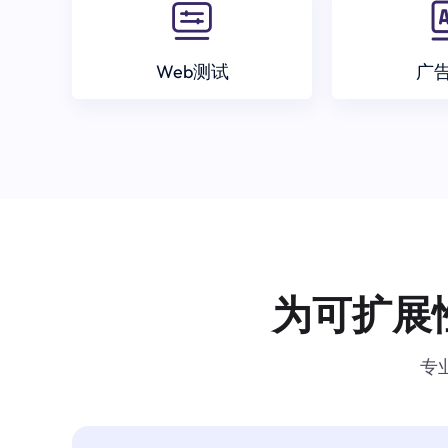
Web测试
广
为可扩展
专