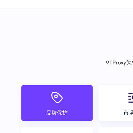
911Pr
品牌保护
市