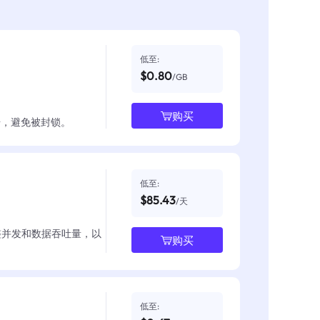
低至:
$0.80
/GB
购买
数据，避免被封锁。
低至:
$85.43
/天
整并发和数据吞吐量，以
购买
低至: