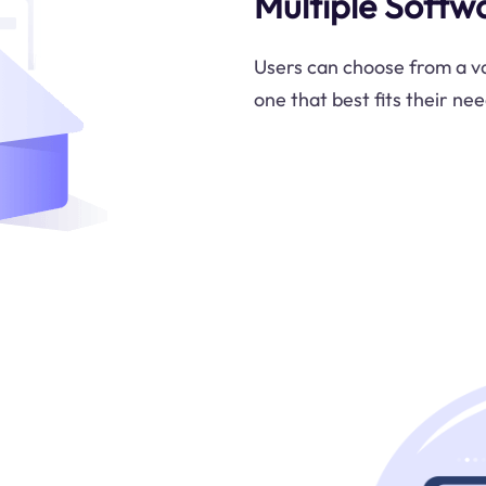
Multiple Softw
Users can choose from a va
one that best fits their ne