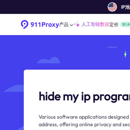
IP
人工智能数据
产品
定价
$0.8
hide my ip progr
Various software applications designed 
address, offering online privacy and sec