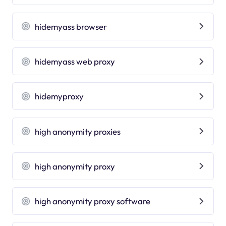
hidemyass browser
hidemyass web proxy
hidemyproxy
high anonymity proxies
high anonymity proxy
high anonymity proxy software