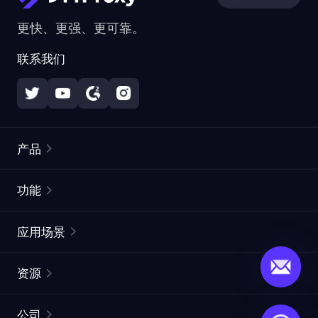
更快、更强、更可靠。
联系我们
产品
住宅代理
热门
功能
无限住宅代理
免费代理列表
应用场景
静态住宅代理
代理检测工具
静态数据中心代理
品牌保护
ISP代理
资源
长效 ISP 代理
市场网页测试
CroxyProxy
文档
市场研究
网页抓取 API
免费试用
公司