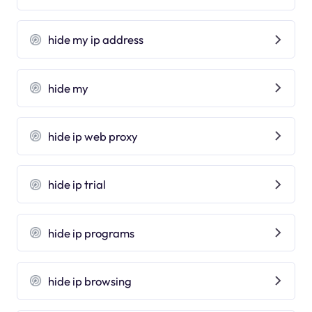
hide my ip address
hide my
hide ip web proxy
hide ip trial
hide ip programs
hide ip browsing