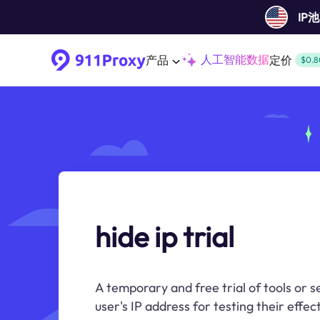
IP
人工智能数据
产品
定价
$0.8
hide ip trial
A temporary and free trial of tools or s
user's IP address for testing their effec