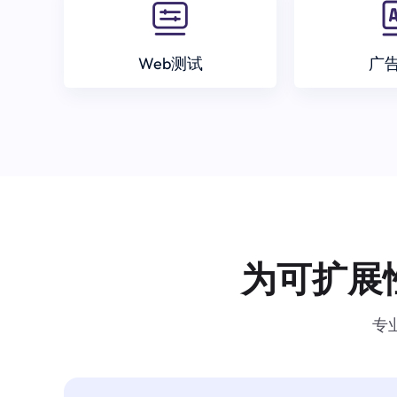
Web测试
广
为可扩展
专