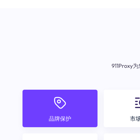
911Pr
品牌保护
市