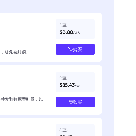
低至:
$0.80
/GB
购买
数据，避免被封锁。
低至:
$85.43
/天
整并发和数据吞吐量，以
购买
低至: