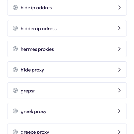
hide ip addres
hidden ip adress
hermes proxies
h1de proxy
grepsr
greek proxy
greece proxy