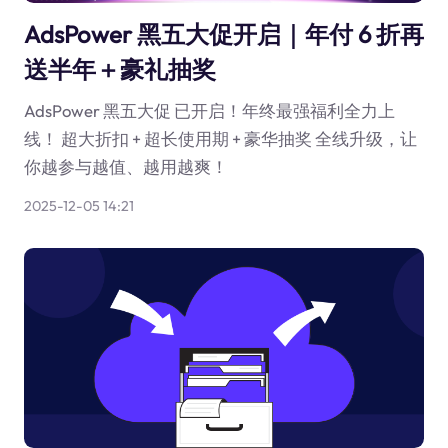
AdsPower 黑五大促开启｜年付 6 折再
送半年＋豪礼抽奖
AdsPower 黑五大促 已开启！年终最强福利全力上
线！ 超大折扣 + 超长使用期 + 豪华抽奖 全线升级，让
你越参与越值、越用越爽！
2025-12-05 14:21