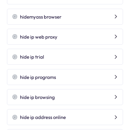
hidemyass browser
hide ip web proxy
hide ip trial
hide ip programs
hide ip browsing
hide ip address online