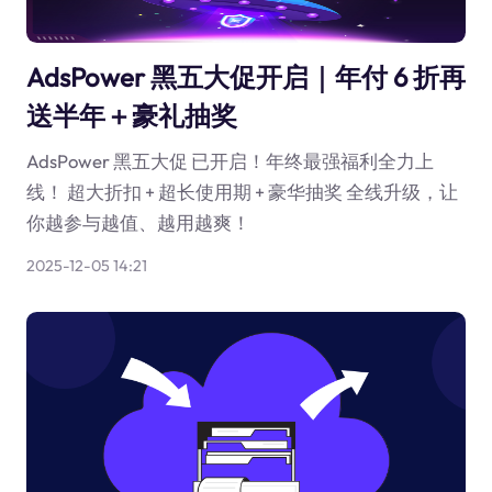
AdsPower 黑五大促开启｜年付 6 折再
送半年＋豪礼抽奖
AdsPower 黑五大促 已开启！年终最强福利全力上
线！ 超大折扣 + 超长使用期 + 豪华抽奖 全线升级，让
你越参与越值、越用越爽！
2025-12-05 14:21