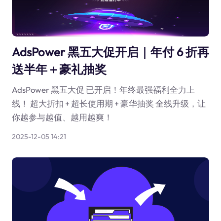
AdsPower 黑五大促开启｜年付 6 折再
送半年＋豪礼抽奖
AdsPower 黑五大促 已开启！年终最强福利全力上
线！ 超大折扣 + 超长使用期 + 豪华抽奖 全线升级，让
你越参与越值、越用越爽！
2025-12-05 14:21