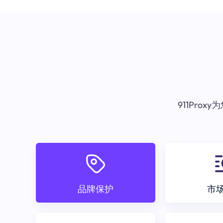
911Pr
品牌保护
市