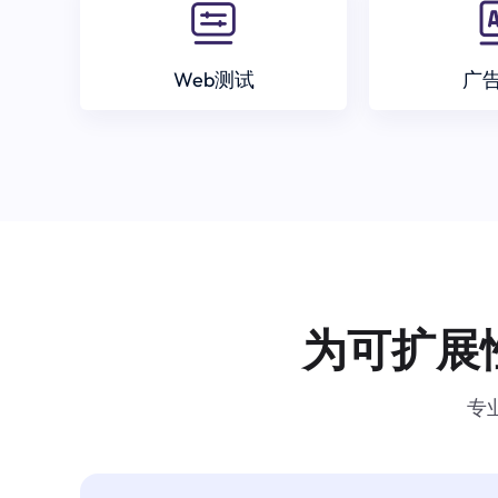
Web测试
广
为可扩展
专