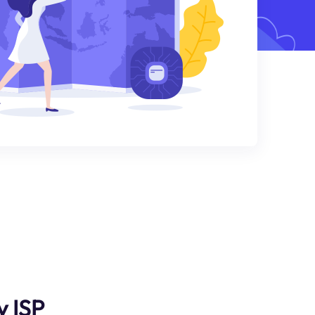
y ISP