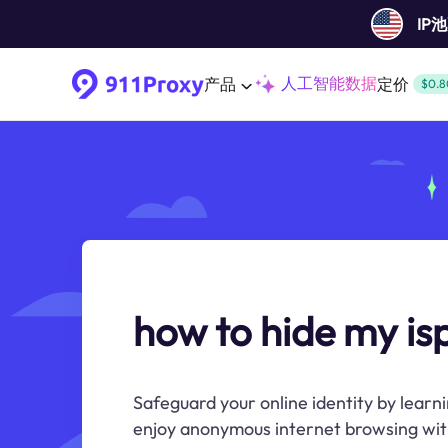
IP
人工智能数据
产品
定价
$0.8
how to hide my is
Safeguard your online identity by learn
enjoy anonymous internet browsing wit