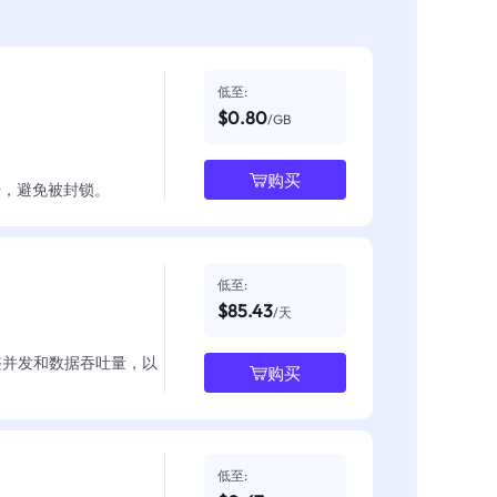
低至:
$0.80
/GB
购买
数据，避免被封锁。
低至:
$85.43
/天
整并发和数据吞吐量，以
购买
低至: