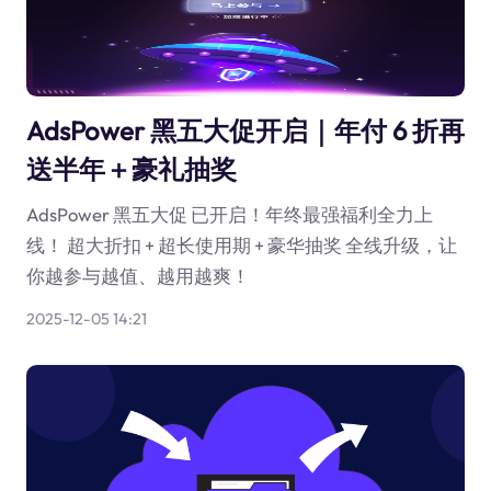
AdsPower 黑五大促开启｜年付 6 折再
送半年＋豪礼抽奖
AdsPower 黑五大促 已开启！年终最强福利全力上
线！ 超大折扣 + 超长使用期 + 豪华抽奖 全线升级，让
你越参与越值、越用越爽！
2025-12-05 14:21