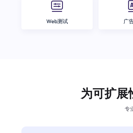
Web测试
广
为可扩展
专