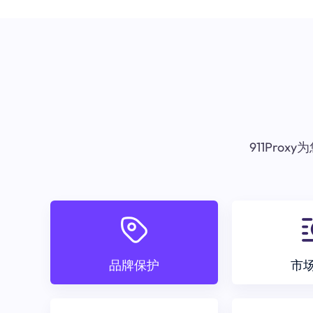
911Pr
品牌保护
市