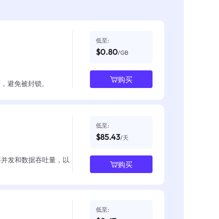
低至:
$0.80
/GB
购买
数据，避免被封锁。
低至:
$85.43
/天
整并发和数据吞吐量，以
购买
低至: