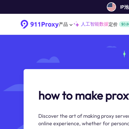
IP
人工智能数据
产品
定价
$0.8
how to make prox
Discover the art of making proxy server
online experience, whether for persona