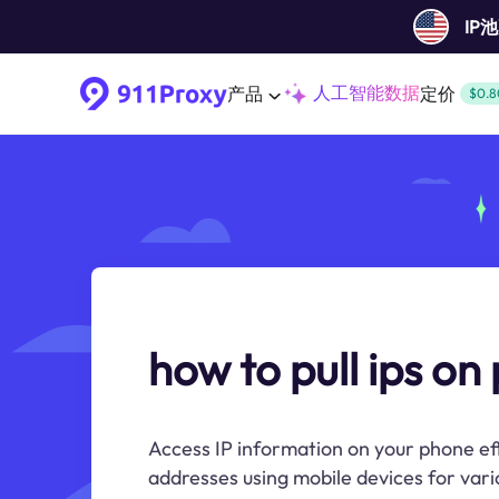
IP
人工智能数据
产品
定价
$0.8
how to pull ips on
Access IP information on your phone effo
addresses using mobile devices for vari