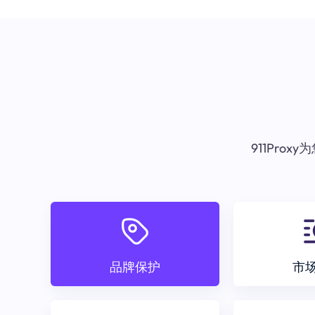
911Pr
品牌保护
市