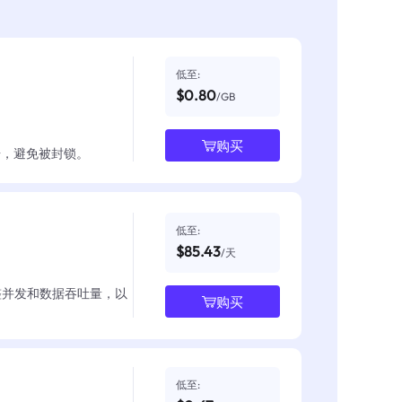
低至:
$0.80
/GB
购买
数据，避免被封锁。
低至:
$85.43
/天
整并发和数据吞吐量，以
购买
低至: