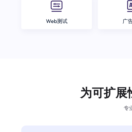
Web测试
广
为可扩展
专