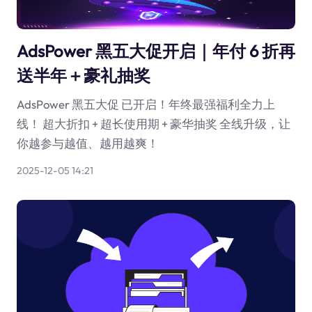
AdsPower 黑五大促开启｜年付 6 折再
送半年＋豪礼抽奖
AdsPower 黑五大促 已开启！年终最强福利全力上
线！ 超大折扣 + 超长使用期 + 豪华抽奖 全线升级，让
你越参与越值、越用越爽！
2025-12-05 14:21