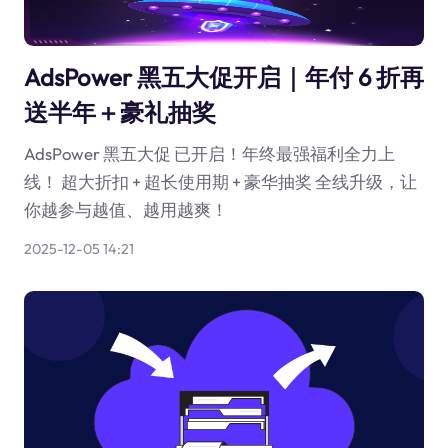
AdsPower 黑五大促开启｜年付 6 折再
送半年＋豪礼抽奖
AdsPower 黑五大促 已开启！年终最强福利全力上
线！ 超大折扣 + 超长使用期 + 豪华抽奖 全线升级，让
你越参与越值、越用越爽！
2025-12-05 14:21