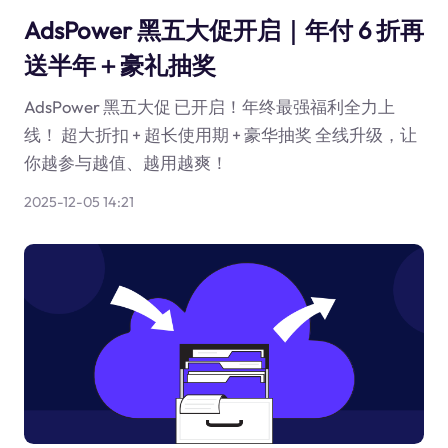
AdsPower 黑五大促开启｜年付 6 折再
送半年＋豪礼抽奖
AdsPower 黑五大促 已开启！年终最强福利全力上
线！ 超大折扣 + 超长使用期 + 豪华抽奖 全线升级，让
你越参与越值、越用越爽！
2025-12-05 14:21