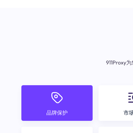
911Pr
品牌保护
市