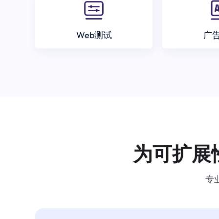
Web测试
广
为可扩展
专