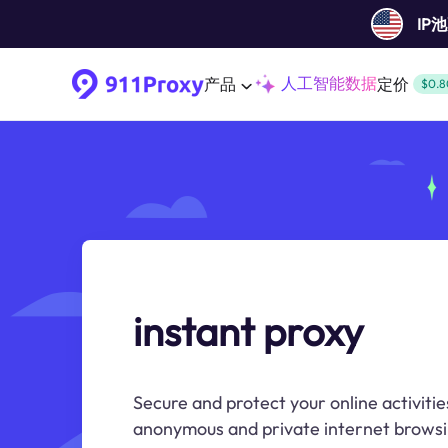
IP
人工智能数据
产品
定价
$0.8
instant proxy
Secure and protect your online activitie
anonymous and private internet browsi