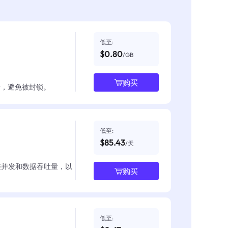
低至:
$0.80
/GB
购买
数据，避免被封锁。
低至:
$85.43
/天
整并发和数据吞吐量，以
购买
低至: