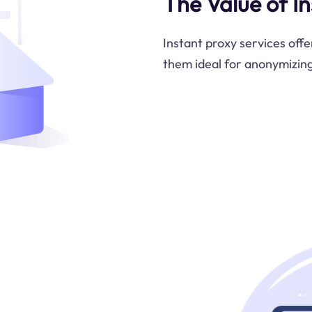
The Value of In
Instant proxy services off
them ideal for anonymizing 