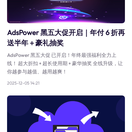
AdsPower 黑五大促开启｜年付 6 折再
送半年＋豪礼抽奖
AdsPower 黑五大促 已开启！年终最强福利全力上
线！ 超大折扣 + 超长使用期 + 豪华抽奖 全线升级，让
你越参与越值、越用越爽！
2025-12-05 14:21