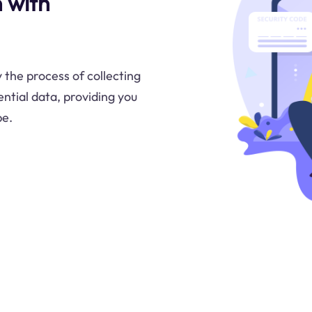
n with
 the process of collecting
ntial data, providing you
pe.