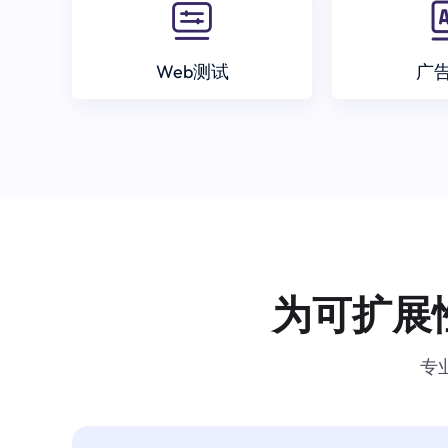
Web测试
广
为可扩展
专