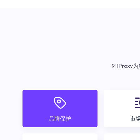
911Pr
品牌保护
市