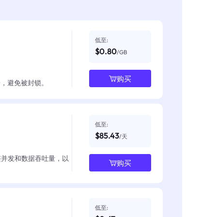
低至:
$0.80
/GB
购买
数据，避免被封锁。
低至:
$85.43
/天
整并发和数据吞吐量，以
购买
低至: