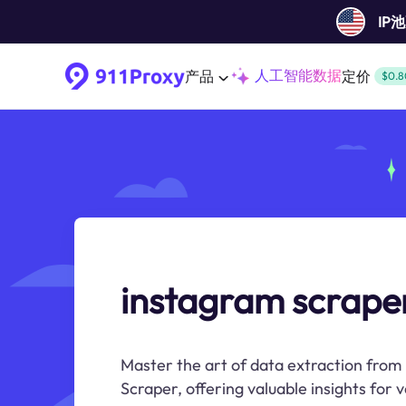
IP
人工智能数据
产品
定价
$0.8
instagram scrape
Master the art of data extraction from
Scraper, offering valuable insights for va