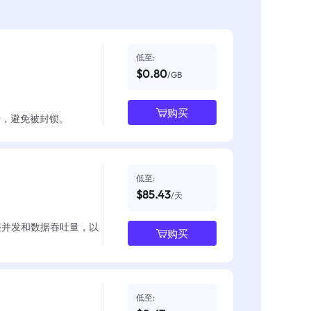
低至:
$0.80
/GB
购买
数据，避免被封锁。
低至:
$85.43
/天
整并发和数据吞吐量，以
购买
低至: