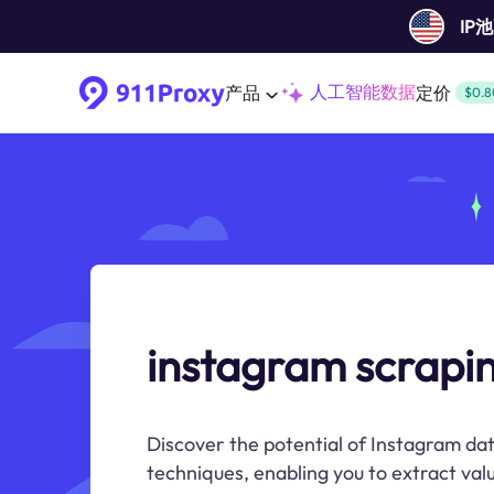
IP
人工智能数据
产品
定价
$0.8
instagram scrapi
Discover the potential of Instagram da
techniques, enabling you to extract valu