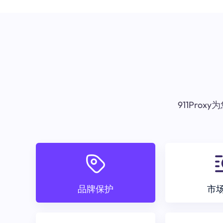
911Pr
品牌保护
市