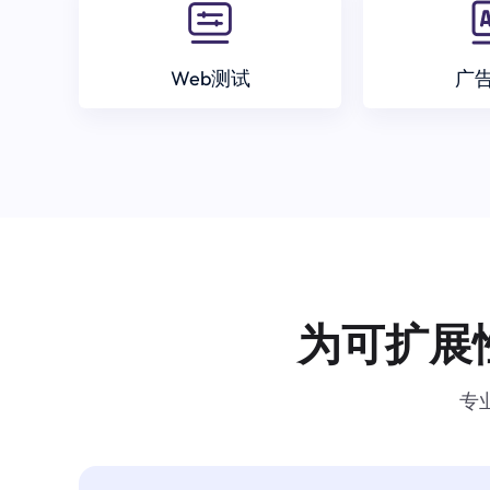
Web测试
广
为可扩展
专