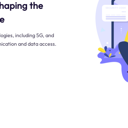
Shaping the
ce
ogies, including 5G, and
nication and data access.