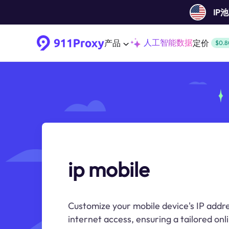
IP
人工智能数据
产品
定价
$0.8
ip mobile
Customize your mobile device's IP addre
internet access, ensuring a tailored onl