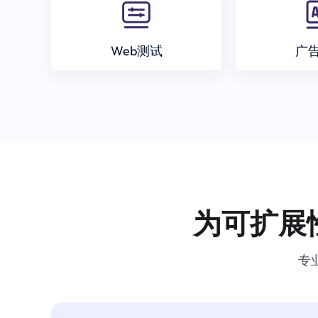
Web测试
广
为可扩展
专