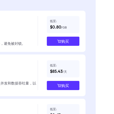
低至:
$0.80
/GB
购买
数据，避免被封锁。
低至:
$85.43
/天
整并发和数据吞吐量，以
购买
低至: