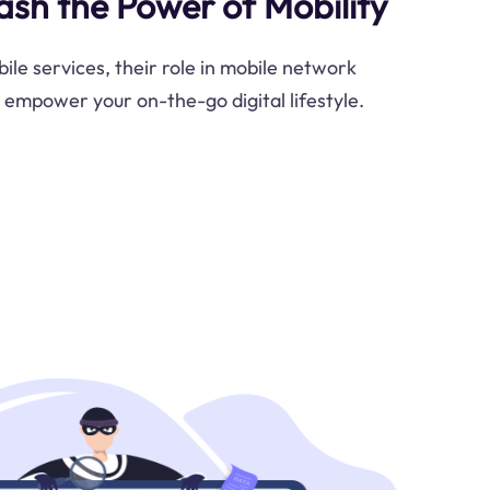
ash the Power of Mobility
ile services, their role in mobile network
 empower your on-the-go digital lifestyle.