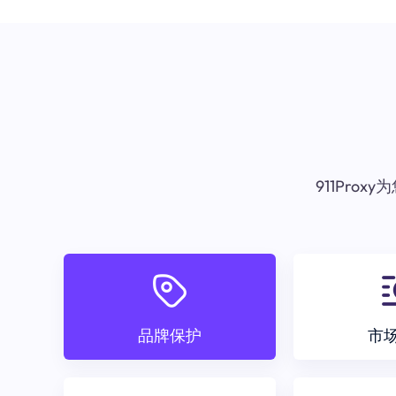
911Pr
品牌保护
市