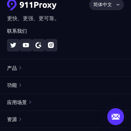
简体中文
更快、更强、更可靠。
联系我们
产品
住宅代理
热门
功能
无限住宅代理
免费代理列表
应用场景
静态住宅代理
代理检测工具
静态数据中心代理
品牌保护
ISP代理
资源
长效 ISP 代理
市场网页测试
CroxyProxy
文档